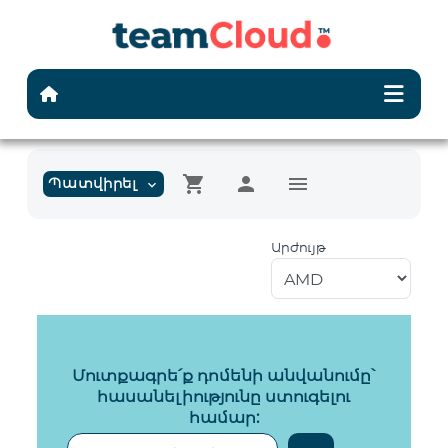
shopping_cart
person
menu
Պատվիրել
expand_more
Արժույթ
Մուտքագրե՛ք դոմենի անվանումը՝
հասանելիությունը ստուգելու
համար: